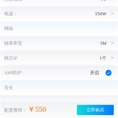
电源：
550W
网络
独享带宽
5M
独立IP
1个
ARP防护：
开启
安全
防御峰值：
5G
￥
550
立即购买
配置费用：
托管量