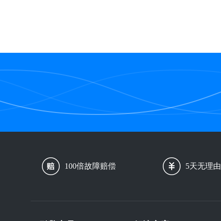
100倍故障赔偿
5天无理